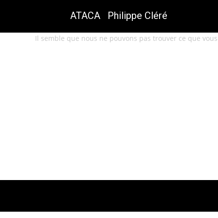
ATACA Philippe Cléré
Il semble que nous ne pouvons pas trouver ce que vous